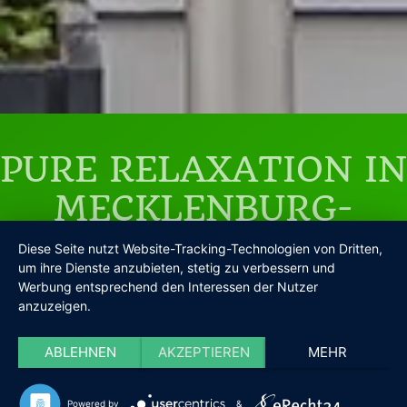
PURE RELAXATION IN
MECKLENBURG-
VORPOMMERN
Diese Seite nutzt Website-Tracking-Technologien von Dritten,
um ihre Dienste anzubieten, stetig zu verbessern und
Werbung entsprechend den Interessen der Nutzer
anzuzeigen.
4 Stars are still shining .... go to Article
Source: SVZ on 26.03.2019
ABLEHNEN
AKZEPTIEREN
MEHR
Booking
Powered by
&