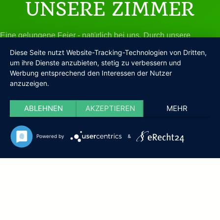
UNSERE ZIMMER
Eine gelungene Feier - natürlich bei uns. Durch unsere
fachliche Kompetenz lassen wir Sie als Gastgeber strahlen und
Diese Seite nutzt Website-Tracking-Technologien von Dritten,
erfreuen Ihre Gäste. Ein außergewöhnliches Menü? Oder doch
um ihre Dienste anzubieten, stetig zu verbessern und
lieber ein Buffet mit Fisch oder Wild? Gerne entwickeln wir mit
Werbung entsprechend den Interessen der Nutzer
Ihnen zu unseren Standardvarianten individuelle Arrangements
anzuzeigen.
für Ihre ganz persönliche Feier.
ABLEHNEN
AKZEPTIEREN
MEHR
Einzelzimmer
Doppelzimmer
Appartement
Preisübersicht
Powered by
&
EINZELZIMMER