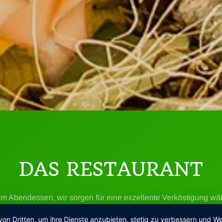
DAS RESTAURANT
m Abendessen, wir sorgen für eine exzellente Verköstigung wä
 Freuen Sie sich auf ein reichhaltiges Angebot, das Ihnen klass
von Dritten, um ihre Dienste anzubieten, stetig zu verbessern und
ie frische kulinarische Ideen - serviert in der angenehmen Atmo